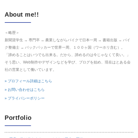
About me!!
＜略歴＞
新聞奨学生 → 専門卒 → 農業しながらバイクで日本一周 → 書籍出版 → バイ
ク整備士 → バックパッカーで世界一周、１００ヶ国（ワーホリ含む）。
「諦めることはいつでも出来る。だから、諦めるのは今じゃなくて良い。」
そう思い、Web制作やデザインなどを学び、ブログを始め、現在はとある会
社の営業として働いています。
» プロフィール詳細はこちら
» お問い合わせはこちら
» プライバシーポリシー
Portfolio