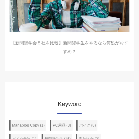
【新聞奨学会５社を比較】新聞奨学生をやるなら何処がおす
すめ？
Keyword
Manablog Copy (1)
PC用品 (3)
バイク (8)