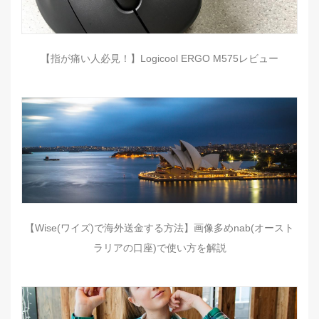
【指が痛い人必見！】Logicool ERGO M575レビュー
【Wise(ワイズ)で海外送金する方法】画像多めnab(オースト
ラリアの口座)で使い方を解説